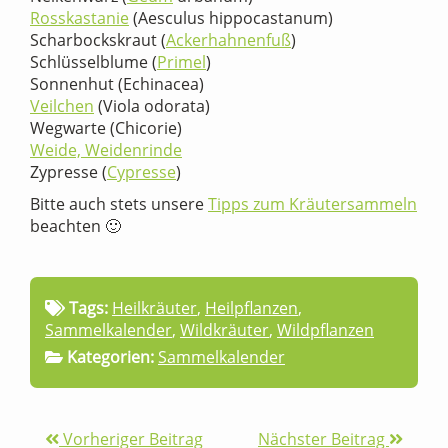
Rosskastanie
(Aesculus hippocastanum)
Scharbockskraut (
Ackerhahnenfuß
)
Schlüsselblume (
Primel
)
Sonnenhut (Echinacea)
Veilchen
(Viola odorata)
Wegwarte (Chicorie)
Weide, Weidenrinde
Zypresse (
Cypresse
)
Bitte auch stets unsere
Tipps zum Kräutersammeln
beachten 🙂
Tags:
Heilkräuter
,
Heilpflanzen
,
Sammelkalender
,
Wildkräuter
,
Wildpflanzen
Kategorien:
Sammelkalender
Vorheriger Beitrag
Nächster Beitrag