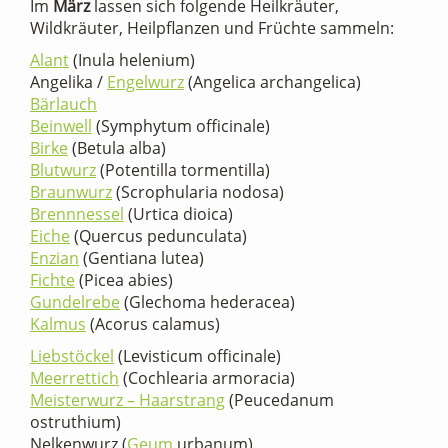
Im
März
lassen sich folgende Heilkräuter,
Wildkräuter, Heilpflanzen und Früchte sammeln:
Alant
(Inula helenium)
Angelika /
Engelwurz
(Angelica archangelica)
Bärlauch
Beinwell
(Symphytum officinale)
Birke
(Betula alba)
Blutwurz
(Potentilla tormentilla)
Braunwurz
(Scrophularia nodosa)
Brennnessel
(Urtica dioica)
Eiche
(Quercus pedunculata)
Enzian
(Gentiana lutea)
Fichte
(Picea abies)
Gundelrebe
(Glechoma hederacea)
Kalmus
(Acorus calamus)
Liebstöckel
(Levisticum officinale)
Meerrettich
(Cochlearia armoracia)
Meisterwurz – Haarstrang
(Peucedanum
ostruthium)
Nelkenwurz (
Geum
urbanum)