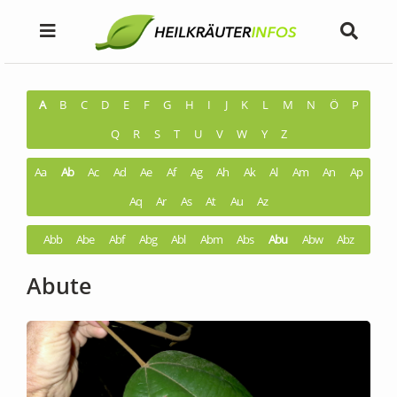
A
B
C
D
E
F
G
H
I
J
K
L
M
N
Ö
P
Q
R
S
T
U
V
W
Y
Z
Aa
Ab
Ac
Ad
Ae
Af
Ag
Ah
Ak
Al
Am
An
Ap
Aq
Ar
As
At
Au
Az
Abb
Abe
Abf
Abg
Abl
Abm
Abs
Abu
Abw
Abz
Abute