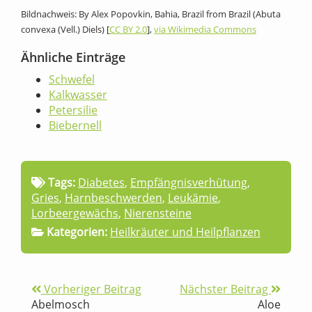
Bildnachweis: By Alex Popovkin, Bahia, Brazil from Brazil (Abuta
convexa (Vell.) Diels) [
CC BY 2.0
],
via Wikimedia Commons
Ähnliche Einträge
Schwefel
Kalkwasser
Petersilie
Biebernell
Tags:
Diabetes
,
Empfängnisverhütung
,
Gries
,
Harnbeschwerden
,
Leukämie
,
Lorbeergewächs
,
Nierensteine
Kategorien:
Heilkräuter und Heilpflanzen
Vorheriger Beitrag
Nächster Beitrag
Abelmosch
Aloe