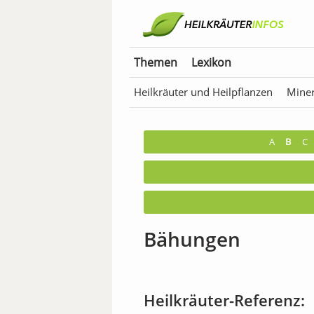
Themen
Lexikon
Heilkräuter und Heilpflanzen
Miner
Anwendungen für Tiere
Bäder & T
A
B
C
Bähungen
Heilkräuter-Referenz: