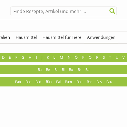
alien
Hausmittel
Hausmittel für Tiere
Anwendungen
hermen
Fremdwörter
D
E
F
G
H
I
J
K
L
M
N
Ö
P
Q
R
S
T
U
V
Ba
Be
Bi
Bl
Bo
Br
Bu
Bab
Bac
Bäd
Bäh
Bal
Bam
Ban
Bar
Bas
Bau