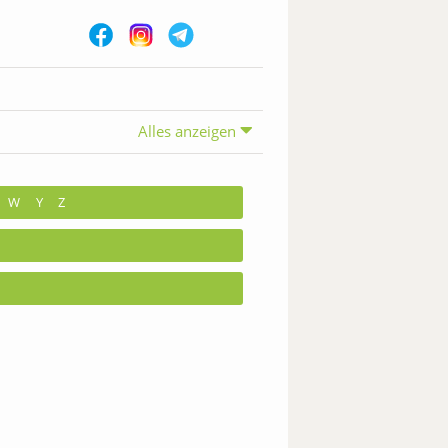
Alles anzeigen
W
Y
Z