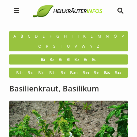
A
B
C
D
E
F
G
H
I
J
K
L
M
N
Ö
P
Q
R
S
T
U
V
W
Y
Z
Ba
Be
Bi
Bl
Bo
Br
Bu
Bab
Bac
Bäd
Bäh
Bal
Bam
Ban
Bar
Bas
Bau
Basilienkraut, Basilikum