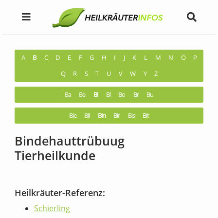
A
B
C
D
E
F
G
H
I
J
K
L
M
N
Ö
P
Q
R
S
T
U
V
W
Y
Z
Ba
Be
Bi
Bl
Bo
Br
Bu
Bie
Bil
Bin
Bir
Bis
Bit
Bindehauttrübuug
Tierheilkunde
Heilkräuter-Referenz:
Schierling