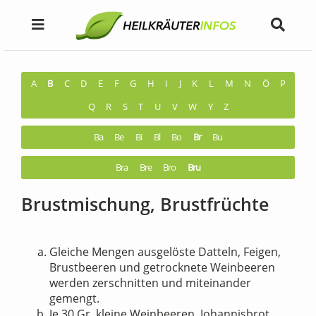
A
B
C
D
E
F
G
H
I
J
K
L
M
N
Ö
P
Q
R
S
T
U
V
W
Y
Z
Ba
Be
Bi
Bl
Bo
Br
Bu
Bra
Bre
Bro
Bru
Brustmischung, Brustfrüchte
Gleiche Mengen ausgelöste Datteln, Feigen,
Brustbeeren und getrocknete Weinbeeren
werden zerschnitten und miteinander
gemengt.
Je 30 Gr. kleine Weinbeeren, Johannisbrot,