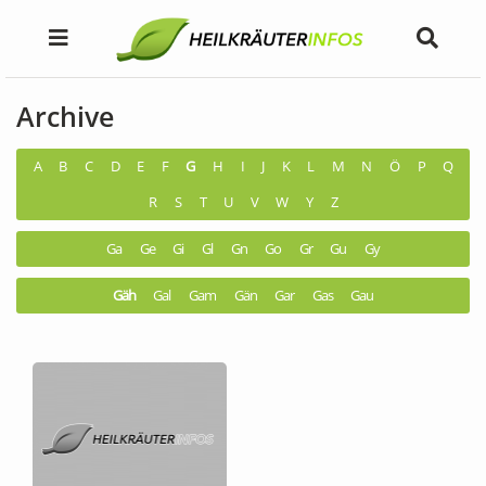
Archive
A
B
C
D
E
F
G
H
I
J
K
L
M
N
Ö
P
Q
R
S
T
U
V
W
Y
Z
Ga
Ge
Gi
Gl
Gn
Go
Gr
Gu
Gy
Gäh
Gal
Gam
Gän
Gar
Gas
Gau