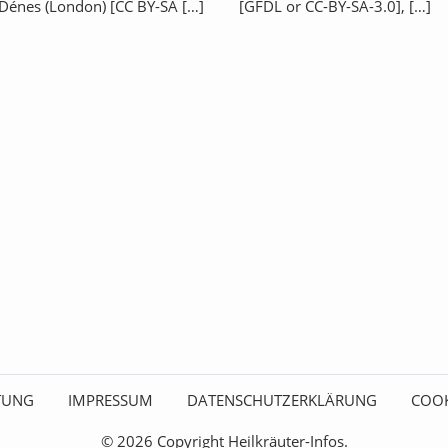
Dénes (London) [CC BY-SA […]
[GFDL or CC-BY-SA-3.0], […]
ITUNG
IMPRESSUM
DATENSCHUTZERKLÄRUNG
COOK
© 2026 Copyright Heilkräuter-Infos.