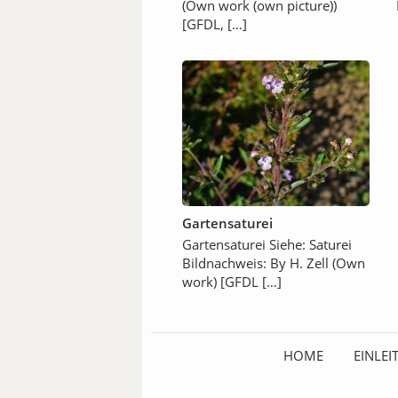
(Own work (own picture))
[GFDL, […]
Gartensaturei
Gartensaturei Siehe: Saturei
Bildnachweis: By H. Zell (Own
work) [GFDL […]
HOME
EINLE