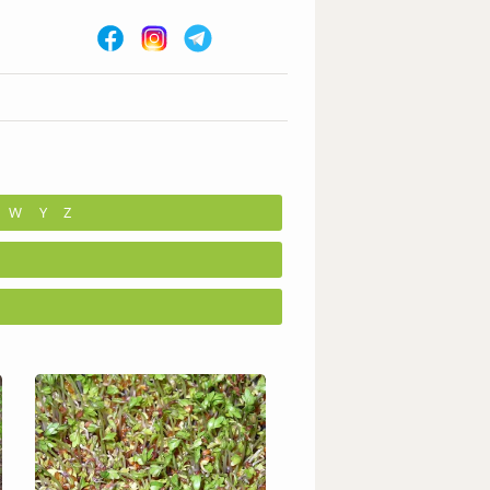
W
Y
Z