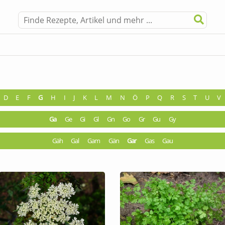
D
E
F
G
H
I
J
K
L
M
N
Ö
P
Q
R
S
T
U
V
Ga
Ge
Gi
Gl
Gn
Go
Gr
Gu
Gy
Gäh
Gal
Gam
Gän
Gar
Gas
Gau