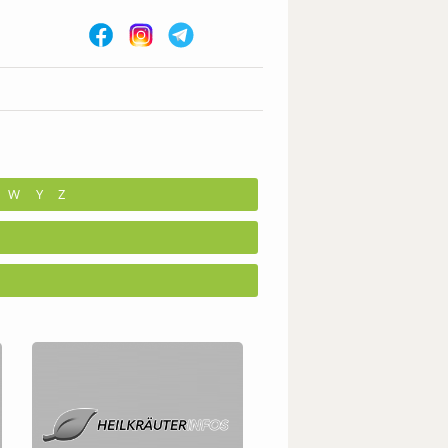
W
Y
Z