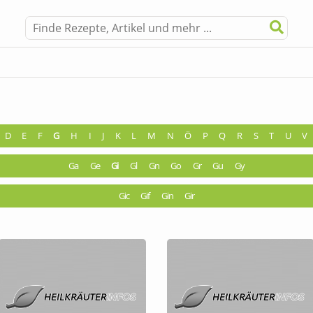
D
E
F
G
H
I
J
K
L
M
N
Ö
P
Q
R
S
T
U
V
Ga
Ge
Gi
Gl
Gn
Go
Gr
Gu
Gy
Gic
Gif
Gin
Gir