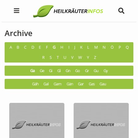
Archive
A
B
C
D
E
F
G
H
I
J
K
L
M
N
Ö
P
Q
R
S
T
U
V
W
Y
Z
Ga
Ge
Gi
Gl
Gn
Go
Gr
Gu
Gy
Gäh
Gal
Gam
Gän
Gar
Gas
Gau