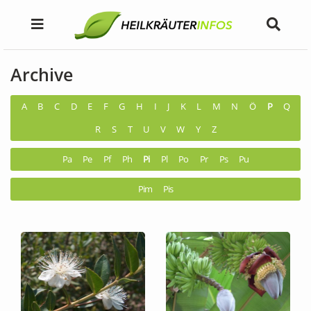
Archive
A
B
C
D
E
F
G
H
I
J
K
L
M
N
Ö
P
Q
R
S
T
U
V
W
Y
Z
Pa
Pe
Pf
Ph
Pi
Pl
Po
Pr
Ps
Pu
Pim
Pis