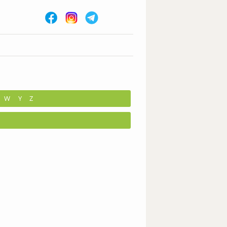
W
Y
Z