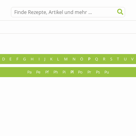
D
E
F
G
H
I
J
K
L
M
N
Ö
P
Q
R
S
T
U
V
Pa
Pe
Pf
Ph
Pi
Pl
Po
Pr
Ps
Pu