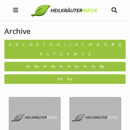
Archive
A
B
C
D
E
F
G
H
I
J
K
L
M
N
Ö
P
Q
R
S
T
U
V
W
Y
Z
Pa
Pe
Pf
Ph
Pi
Pl
Po
Pr
Ps
Pu
Pul
Pur