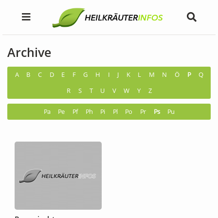
Archive
A
B
C
D
E
F
G
H
I
J
K
L
M
N
Ö
P
Q
R
S
T
U
V
W
Y
Z
Pa
Pe
Pf
Ph
Pi
Pl
Po
Pr
Ps
Pu