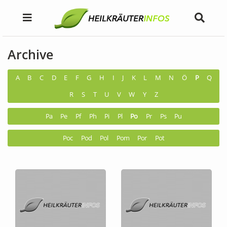
Archive
A
B
C
D
E
F
G
H
I
J
K
L
M
N
Ö
P
Q
R
S
T
U
V
W
Y
Z
Pa
Pe
Pf
Ph
Pi
Pl
Po
Pr
Ps
Pu
Poc
Pod
Pol
Pom
Por
Pot