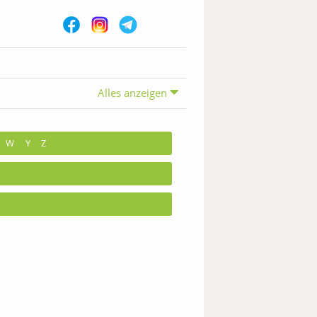
Alles anzeigen
W
Y
Z