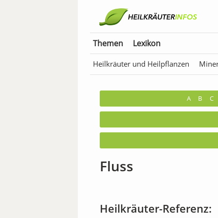
Themen
Lexikon
Heilkräuter und Heilpflanzen
Miner
Anwendungen für Tiere
Bäder & T
A
B
C
Fluss
Heilkräuter-Referenz: