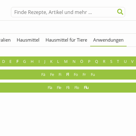
alien
Hausmittel
Hausmittel für Tiere
Anwendungen
hermen
Fremdwörter
D
E
F
G
H
I
J
K
L
M
N
Ö
P
Q
R
S
T
U
V
Fä
Fe
Fi
Fl
Fo
Fr
Fu
Fla
Fle
Fli
Flo
Flu