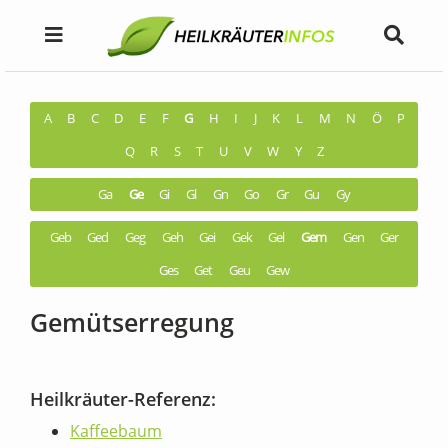
A
B
C
D
E
F
G
H
I
J
K
L
M
N
Ö
P
Q
R
S
T
U
V
W
Y
Z
Ga
Ge
Gi
Gl
Gn
Go
Gr
Gu
Gy
Geb
Ged
Geg
Geh
Gei
Gek
Gel
Gem
Gen
Ger
Ges
Get
Geu
Gew
Gemütserregung
Heilkräuter-Referenz:
Kaffeebaum