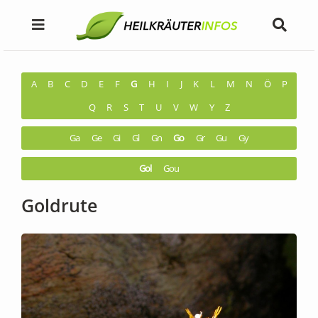
A
B
C
D
E
F
G
H
I
J
K
L
M
N
Ö
P
Q
R
S
T
U
V
W
Y
Z
Ga
Ge
Gi
Gl
Gn
Go
Gr
Gu
Gy
Gol
Gou
Goldrute