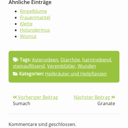
Ähnliche Einträge
Ringelblume
Frauenmantel
Klette
Holundermus
Wismut
Tags:
Asteroideen
,
Diarrhöe
,
harntreibend
,
steinauflösend
,
Vereinblütler
,
Wunden
Kategorien:
Heilkräuter und Heilpflanzen
Vorheriger Beitrag
Nächster Beitrag
Sumach
Granate
Kommentare sind geschlossen.