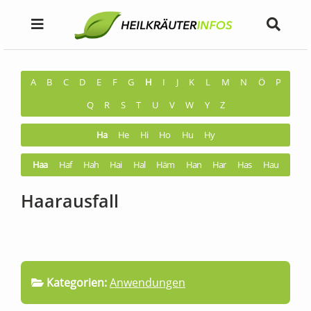
A
B
C
D
E
F
G
H
I
J
K
L
M
N
Ö
P
Q
R
S
T
U
V
W
Y
Z
Ha
He
Hi
Ho
Hu
Hy
Haa
Haf
Hah
Hai
Hal
Häm
Han
Har
Has
Hau
Haarausfall
Kategorien:
Anwendungen