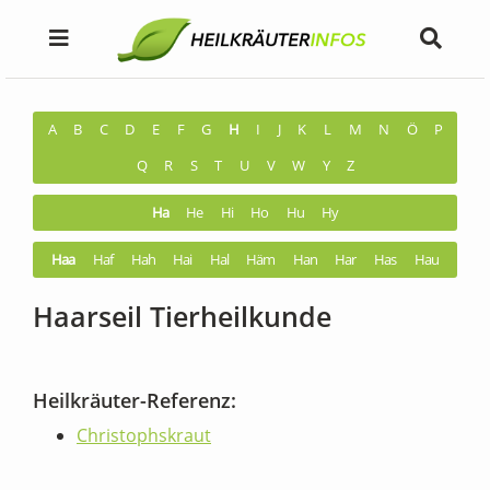
A
B
C
D
E
F
G
H
I
J
K
L
M
N
Ö
P
Q
R
S
T
U
V
W
Y
Z
Ha
He
Hi
Ho
Hu
Hy
Haa
Haf
Hah
Hai
Hal
Häm
Han
Har
Has
Hau
Haarseil Tierheilkunde
Heilkräuter-Referenz:
Christophskraut