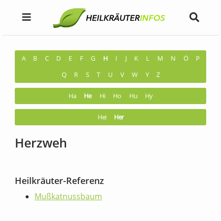
A
B
C
D
E
F
G
H
I
J
K
L
M
N
Ö
P
Q
R
S
T
U
V
W
Y
Z
Ha
He
Hi
Ho
Hu
Hy
Hei
Her
Herzweh
Heilkräuter-Referenz
Mußkatnussbaum