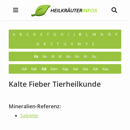
A
B
C
D
E
F
G
H
I
J
K
L
M
N
Ö
P
Q
R
S
T
U
V
W
Y
Z
Ka
Ke
Ki
Kl
Kn
Ko
Kr
Ku
Kaf
Kak
Kal
Kam
Kap
Kar
Kas
Kat
Kau
Kalte Fieber Tierheilkunde
Mineralien-Referenz:
Salpeter