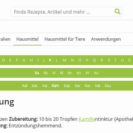
alien
Hausmittel
Hausmittel für Tiere
Anwendungen
hermen
Fremdwörter
D
E
F
G
H
I
J
K
L
M
N
Ö
P
Q
R
S
T
U
V
Ka
Ke
Ki
Kl
Kn
Ko
Kr
Ku
Kaf
Kak
Kal
Kam
Kap
Kar
Kas
Kat
Kau
sung
rzen
Zubereitung:
10 bis 20 Tropfen
Kamille
ntinktur (Apothe
ng:
Entzündungshemmend.