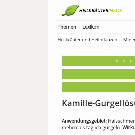
Themen
Lexikon
Heilkräuter und Heilpflanzen
Miner
Anwendungen für Tiere
Bäder & T
A
B
C
Kamille-Gurgellö
Anwendungsgebiet:
Halsschme
mehrmals täglich gurgeln.
Wirku