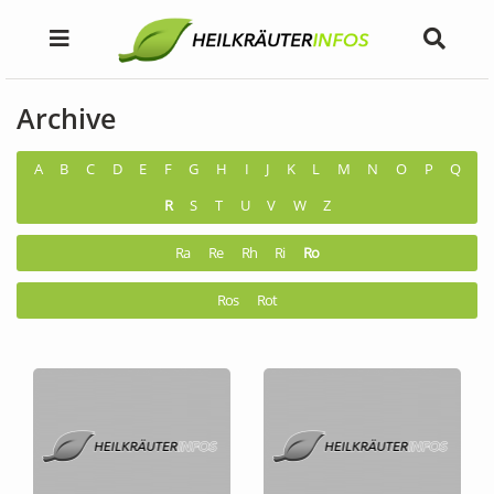
Archive
A
B
C
D
E
F
G
H
I
J
K
L
M
N
O
P
Q
R
S
T
U
V
W
Z
Ra
Re
Rh
Ri
Ro
Ros
Rot