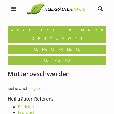
A
B
C
D
E
F
G
H
I
J
K
L
M
N
Ö
P
Q
R
S
T
U
V
W
Y
Z
Ma
Me
Mi
Mö
Mu
My
Mun
Mus
Mut
Mutterbeschwerden
Siehe auch:
Hysterie
Heilkräuter-Referenz
Baldrian
Erdrauch