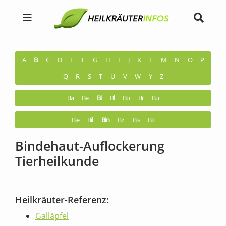
A
B
C
D
E
F
G
H
I
J
K
L
M
N
Ö
P
Q
R
S
T
U
V
W
Y
Z
Ba
Be
Bi
Bl
Bo
Br
Bu
Bie
Bil
Bin
Bir
Bis
Bit
Bindehaut-Auflockerung
Tierheilkunde
Heilkräuter-Referenz:
Galläpfel