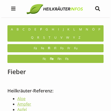
A
B
C
D
E
F
G
H
I
J
K
L
M
N
Ö
P
Q
R
S
T
U
V
W
Y
Z
Fä
Fe
Fi
Fl
Fo
Fr
Fu
Fic
Fie
Fin
Fis
Fieber
Heilkräuter-Referenz:
Aloe
Ampfer
Apfel