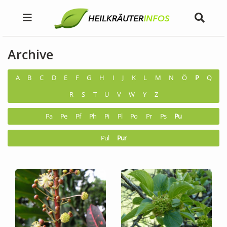
Archive
A
B
C
D
E
F
G
H
I
J
K
L
M
N
Ö
P
Q
R
S
T
U
V
W
Y
Z
Pa
Pe
Pf
Ph
Pi
Pl
Po
Pr
Ps
Pu
Pul
Pur