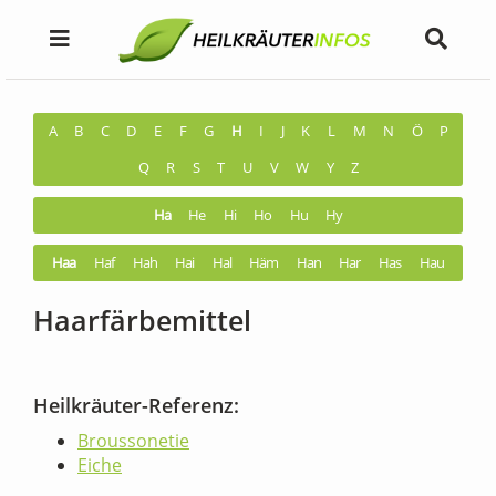
A
B
C
D
E
F
G
H
I
J
K
L
M
N
Ö
P
Q
R
S
T
U
V
W
Y
Z
Ha
He
Hi
Ho
Hu
Hy
Haa
Haf
Hah
Hai
Hal
Häm
Han
Har
Has
Hau
Haarfärbemittel
Heilkräuter-Referenz:
Broussonetie
Eiche