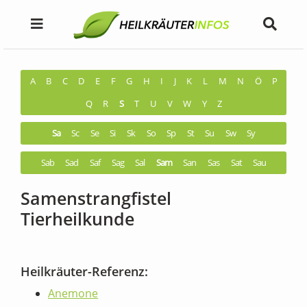
A
B
C
D
E
F
G
H
I
J
K
L
M
N
Ö
P
Q
R
S
T
U
V
W
Y
Z
Sa
Sc
Se
Si
Sk
So
Sp
St
Su
Sw
Sy
Sab
Sad
Saf
Sag
Sal
Sam
San
Sas
Sat
Sau
Samenstrangfistel
Tierheilkunde
Heilkräuter-Referenz:
Anemone