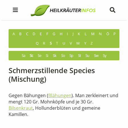
A
B
C
D
E
F
G
H
I
J
K
L
M
N
Ö
P
Q
R
S
T
U
V
W
Y
Z
Sa
Sc
Se
Si
Sk
So
Sp
St
Su
Sw
Sy
Schmerzstillende Species
(Mischung)
Gegen Bähungen (
Blähungen
).
Man zerkleinert und
mengt 120 Gr. Mohnköpfe und je 30 Gr.
Bilsenkraut
, Hollunderblüten und gemeine
Kamillen.