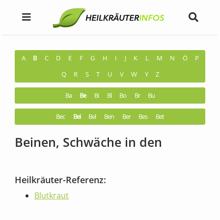
A
B
C
D
E
F
G
H
I
J
K
L
M
N
Ö
P
Q
R
S
T
U
V
W
Y
Z
Ba
Be
Bi
Bl
Bo
Br
Bu
Bec
Bei
Bel
Ben
Ber
Bes
Bet
Beinen, Schwäche in den
Heilkräuter-Referenz:
Blutkraut