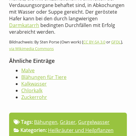
Verdauungsorgane behaftet sind, in Abkochungen
mit Wasser oder Suppe gereicht. Der geröstete
Hafer kann bei den durch langwierigen
Darmkatarrh
bedingten Durchfällen mit Erfolg
verabreicht werden.
Bildnachweis: By Sten Porse (Own work) [
CC BY-SA 3.0
or
GFDL
],
via Wikimedia Commons
Ähnliche Einträge
Malve
Blähungen für Tiere
Kalkwasser
Chlorkalk
Zuckerrohr
Tags:
Bähungen
,
Gräser
,
Gurgelwasser
Kategorien:
Heilkräuter und Heilpflanzen