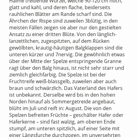
Halme treibende Wurzel, welche 90-120 cm hoch,
glatt und kahl, und deren flache, beiderseits
rauhlichen Blätter am Rande scharf sind. Die
Ährchen der Rispe sind zuweilen 3blütig, in den
meisten Fällen zeigen sie aber nur den gestielten
Ansatz zu einer dritten Blüte. Von den länglich-
lanzettlichen, zugespitzten, auf dem Rücken
gewölbten, krautig-häutigen Balgklappen sind die
unteren kürzer und 7nervig. Die gewöhnlich etwas
über der Mitte der Spelze entspringende Granne
ragt über den Balg hinaus, ist nicht sehr starr und
ziemlich gleichfarbig. Die Spelze ist bei der
Fruchtreife weiß-blassgelb, zuweilen aber auch
braun und schwärzlich. Das Vaterland des Hafers
ist unbekannt. Derselbe wird bis in den hohen
Norden hinauf als Sommergetreide angebaut,
blüht im Juli und reift in: August. Die von den
Spelzen befreiten Früchte – geschälter Hafer oder
Haferkerne – sind fast walzig, am oberen Ende
stumpf, am unteren spitzlich, auf einer Seite mit
einer Längsfurche durchzogen, im unversehrten