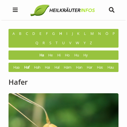
A
B
C
D
E
F
G
H
I
J
K
L
M
N
Ö
P
Q
R
S
T
U
V
W
Y
Z
Ha
He
Hi
Ho
Hu
Hy
Haa
Haf
Hah
Hai
Hal
Häm
Han
Har
Has
Hau
Hafer